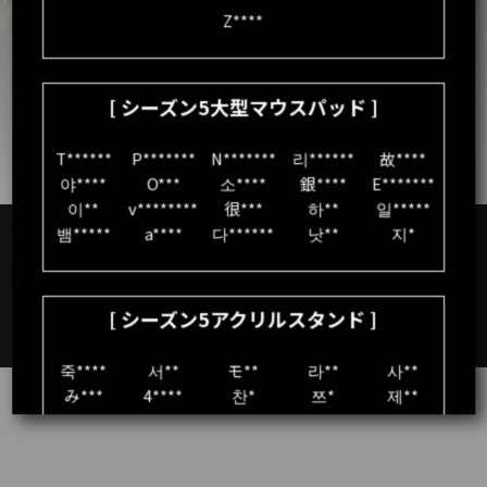
Z****

[ シーズン5大型マウスパッド ]
PC版を見る
T******

P*******

N*******

리******

故****

イベントの詳細は
公式ホームページのPC版
からご確認ください。
야****

O***

소****

銀****

E*******

이**

v********

很***

하**

일*****

뱀*****

a****

다******

낫**

지*

日本語
COPYRIGHT ©NIMBLE NEURON CORPORATION. ALL RIGHTS
[ シーズン5アクリルスタンド ]
RESERVED. | PARTNERSHIP INQUIRIES:
eternalreturn@nimbleneuron.com
죽****

서**

モ**

라**

사**

み***

4****

찬*

쯔*

제**

T******

귀*****

빈****

고****

냥******

S*****

H******

명**

박*******

청**

고******

안****

이****

리**

별***
