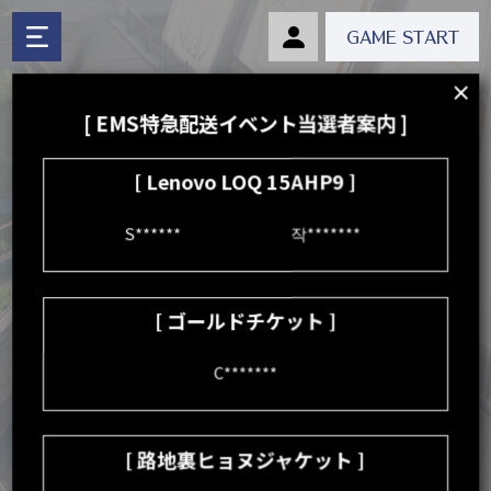
GAME START
[ EMS特急配送イベント当選者案内 ]
[ Lenovo LOQ 15AHP9 ]
S******	

작*******

[ ゴールドチケット ]
C*******

ミッドシーズン記念景品特急配送！
ミッションをクリアして、景品に応募してみましょう！
[ 路地裏ヒョヌジャケット ]
2024年10月17日(木) 16:00 (JST) ~ 2024年11月13日(水) 23:59 (JST)まで