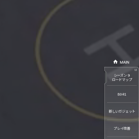
シーズン９
ロードマップ
B0-R1
新しいガジェット
プレイ改善