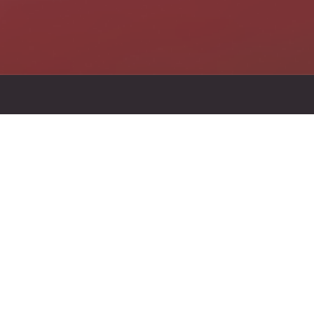
넥슨 PC방에
하