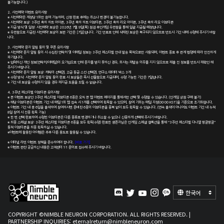
불가능합니다.)
2. 사전예약 이벤트 유의사항
※ 사전예약은 계정당 1회만 참여 가능하며, 신청 완료 후에는 취소나 변경이 불가능합니다.
※ 사전예약 보상: 3주년 축하 하트 아이콘, 3주년 축하 하트 이모티콘, 3주년 축하 리오 아이콘, 3주년 축하 리오 이모티콘
※ 지급 방식 및 일정: 사전예약 보상은 2026년 7월 9일(목) 점검 후인게임 우편함을 통해 일괄 지급될 예정입니다.
※ 우편함으로 지급된 사전예약 보상의 보관 기간은 [7일]입니다. 기간 만료로 인해 삭제된 보상은 복구되지 않으므로 반드시 기간 내에 수령해 주시기 바랍
니다.
3. 사전예약 문자 알림 동의 및 쿠폰 유의사항
※ 사전예약 문자 알림 동의 시 수집된 연락처 및 이메일 정보는 3주년 페스티벌 안내 발송 목적으로만 사용되며, 이벤트 종료 후 관계 법령에 따라 안전하게
파기됩니다.
※ 입력하신 개인 정보(연락처/이메일)의 오기입으로 인해 문자를 받지 못하신 경우, 회사는 재발송 의무를 지지 않으므로 제출 전 정보를 반드시 재확인 해
주시기 바랍니다.
※ 사전예약 문자 알림 보상: 캐릭터 선택권, 고급 등급 스킨 선택권, 연구소 데이터 박스 3개
※ 수령 방식: 사전예약 문자 알림 동의 완료 시 보상들은 즉시 선물함으로 지급되며, 수령 가능한 기간은 7일입니다.
※ 기간 내 보상을 수령하지 않을 경우 재지급 도움을 드릴 수 없습니다.
4. 3주년 페스티벌 이모티콘 유의사항
※ 본 이벤트 보상인 3주년 페스티벌 이모티콘 6종은 오직 본 웹 이벤트 페이지를 통해서만 선택 및 수령할 수 있습니다. (인게임 상점 구매 불가)
※ 해당 이모티콘은 이벤트 기간 내 매일 1회 웹 접속 시 1개를 선택하여 획득할 수 있으며, 참여 기회는 매일 자정(00:00 KST)을 기준으로 초기화됩니다.
※ 이벤트 기간 내 총 6일을 출석하여 참여하시면 준비된 6종의 이모티콘을 중복 없이 모두 획득할 수 있습니다. (연속 출석이 아니어도 이벤트 기간 내 누적
8일 참여 시 전종 획득 가능)
※ 한 번 선택 완료하여 수령한 이모티콘은 다른 종류로 변경하거나 취소할 수 없으니 신중하게 선택해 주시기 바랍니다.
※ 최종 스페셜 보상: 3주년 페스티벌 이모티콘 6종을 모두 획득(수령) 완료한 생존자님은 인게임 스페셜 컬렉션을 통해 “3주년 페스티벌 다니엘 빙글빙글”
동적 이모티콘을 최종 획득하실 수 있습니다.
※이벤트에 활용된 아이템은 추후 다른 용도로 활용될 수 있습니다.
※ 이터널 리턴 이벤트 정책을 준수하여야 합니다.
[바로 가기]
※ 이벤트 관련 궁금하신 내용은 고객센터 1:1 문의로 접수해 주시기 바랍니다.
한국어
COPYRIGHT ©NIMBLE NEURON CORPORATION. ALL RIGHTS RESERVED. |
PARTNERSHIP INQUIRIES:
eternalreturn@nimbleneuron.com