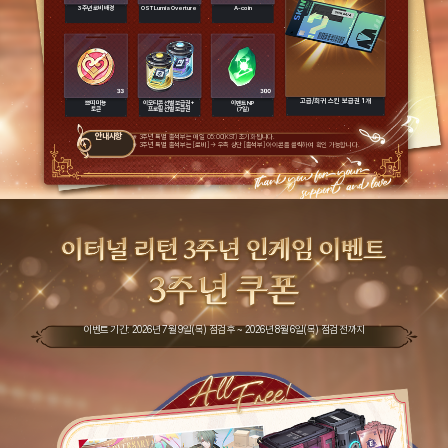
3주년 로비 배경
OST Lumia Overture
A-coin
고급/희귀 스킨 보급권 1개
쁘띠 미뇽
이모티콘 선별 보급권 +
이벤트 NP
토큰
프로필 선별 보급권
(7일)
안내사항
※ 3주년 특별 출석부는 매일 05:00(KST) 초기화됩니다.
※ 3주년 특별 출석부는 [로비] → 우측 상단 [출석부] 아이콘을 클릭하여 확인 가능합니다.
이벤트 기간: 2026년 7월 9일(목) 점검 후 ~ 2026년 8월 6일(목) 점검 전까지