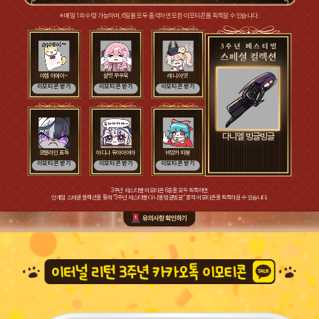
※ 매일 1회 수령 가능하며, 6일을 모두 출석하면 모든 이모티콘을 획득할 수 있습니다.
이렘 이예이~
샬럿 쭈우욱
레니 아얏
이모티콘 받기
이모티콘 받기
이모티콘 받기
다니엘 빙글빙글
코렐라인 표독
아디나 듀아아아아
비앙카 따봉
이모티콘 받기
이모티콘 받기
이모티콘 받기
3주년 페스티벌 이모티콘 6종을 모두 획득하면
인게임 스페셜 컬렉션을 통해 “3주년 페스티벌 다니엘 빙글빙글” 동적 이모티콘을 획득하실 수 있습니다.