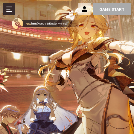
GAME START
Now
Lumia Overture (with 오블리주 앙상블)